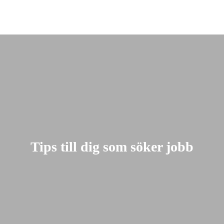
+46 (0) 70-612 65 65
info@briljantrekrytering.se
Tips till dig som söker jobb